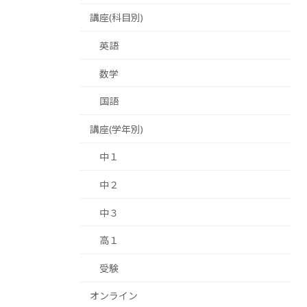
講座(科目別)
英語
数学
国語
講座(学年別)
中１
中２
中３
高１
受験
オンライン