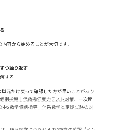
る
の内容から始めることが大切です。
ずつ繰り返す
解する
な単元だけ戻って確認した方が早いことがあり
学個別指導｜代数幾何実力テスト対策
、一次関
の中2数学個別指導｜体系数学と定期試験の対
合は、
理系数学につながる中3数学の確認ポイン