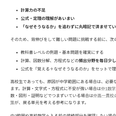
計算力の不足
公式・定理の理解があいまい
「なぜそうなるか」を追わずに丸暗記で済ませてい
そのため、背伸びをして難しい問題に挑戦する前に、次
教科書レベルの例題・基本問題を確実にする
計算、因数分解、方程式などの
頻出分野を毎日少し
公式を「覚える＋なぜそうなるのか」をセットで理
高校生であっても、原因が中学範囲にある場合は、必要
ます。計算・文字式・方程式に不安が強い場合は
中1数
数・図形・証明などでつまずいている場合は
中高一貫校
策
が、戻る単元を考える参考になります。
中3範囲や高校数学へ入る前の接続部分を確認したい場