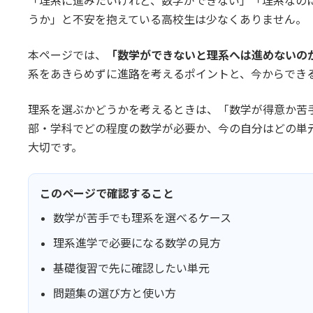
「理系に進みたいけれど、数学ができない」「理系なの
新
日
うか」と不安を抱えている高校生は少なくありません。
時
:
本ページでは、
「数学ができないと理系へは進めないの
系をあきらめずに進路を考えるポイントと、今からでき
理系を選ぶかどうかを考えるときは、「数学が得意か苦
部・学科でどの程度の数学が必要か、今の自分はどの単
大切です。
このページで確認すること
数学が苦手でも理系を選べるケース
理系進学で必要になる数学の見方
基礎復習で先に確認したい単元
問題集の選び方と使い方