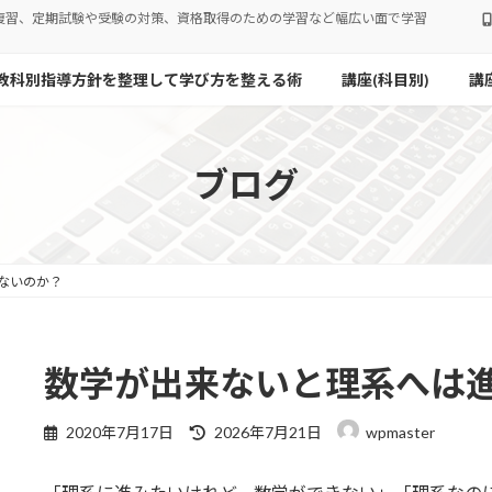
復習、定期試験や受験の対策、資格取得のための学習など幅広い面で学習
教科別指導方針を整理して学び方を整える術
講座(科目別)
講
ブログ
ないのか？
数学が出来ないと理系へは
最
2020年7月17日
2026年7月21日
wpmaster
終
更