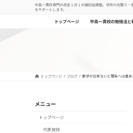
コ
ナ
中高一貫校専門の完全１対１の個別指導塾。学校の先取り・
をサポートします。
ン
ビ
テ
ゲ
トップページ
中高一貫校の勉強法と
ン
ー
ツ
シ
へ
ョ
ス
ン
キ
に
ッ
移
プ
動
トップページ
ブログ
数学が出来ないと理系へは進め
メニュー
トップページ
代表挨拶