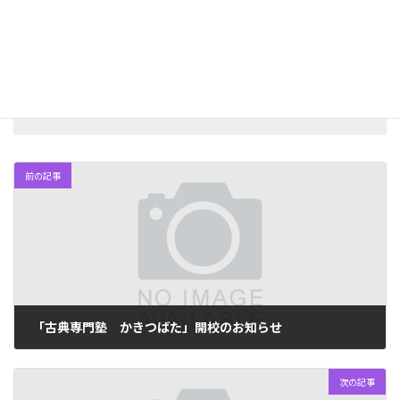
きれば、先取りコースに変更していくのが理想的です。
学校対策 フォローアップコース【英語・
数学】
前の記事
「古典専門塾 かきつばた」開校のお知らせ
2020年2月4日
次の記事