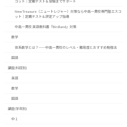
コット｜定期テスト＆受験までサポート
New Treasure（ニュートレジャー）対策なら中高一貫校専門塾エスコ
ット｜定期テスト＆評定アップ指導
中高一貫校 英語教科書『Birdland』対策
数学
体系数学とは？──中高一貫校のレベル・難易度とおすすめ勉強法
国語
講座(科目別)
英語
数学
国語
講座(学年別)
中１