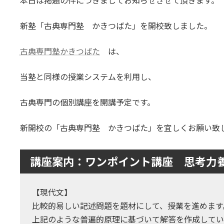
本日は掲題の件につきましてお知らせさせて頂きます。
新
日
時
新塾「古典専門塾 かきつばた」を開校致しました。
:
古典専門塾かきつばた
は、
当塾と同様の授業システムを利用し、
古典専門の個別講座を開講予定です。
新開校の「古典専門塾 かきつばた」を宜しくお願い致
講座案内：ワンポイント講座 思考力
【現代文】
比較的易しい記述問題を題材にして、授業を進めます
上記のような普遍的原理に基づいて解答を作成してい