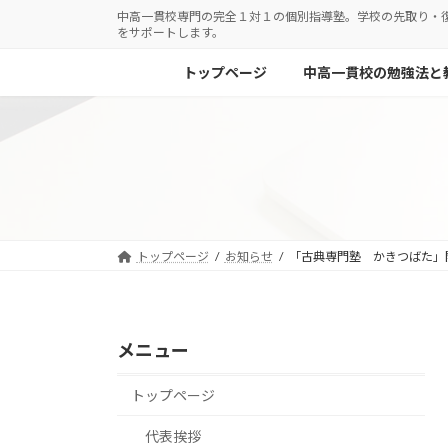
コ
ナ
中高一貫校専門の完全１対１の個別指導塾。学校の先取り・
をサポートします。
ン
ビ
テ
ゲ
トップページ
中高一貫校の勉強法と
ン
ー
ツ
シ
へ
ョ
ス
ン
キ
に
ッ
移
プ
動
トップページ
お知らせ
「古典専門塾 かきつばた」
メニュー
トップページ
代表挨拶