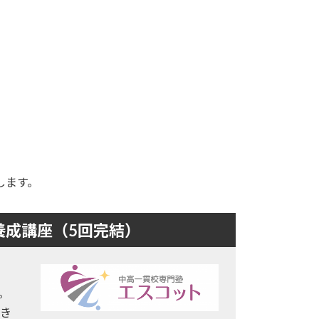
します。
養成講座（5回完結）
。
き