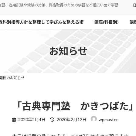
復習、定期試験や受験の対策、資格取得のための学習など幅広い面で学習
教科別指導方針を整理して学び方を整える術
講座(科目別)
講
お知らせ
開校のお知らせ
「古典専門塾 かきつばた
最
2020年2月4日
2020年2月12日
wpmaster
終
更