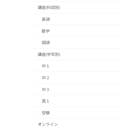
講座(科目別)
英語
数学
国語
講座(学年別)
中１
中２
中３
高１
受験
オンライン