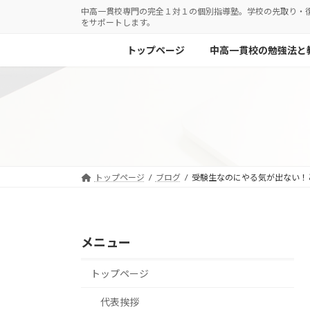
コ
ナ
中高一貫校専門の完全１対１の個別指導塾。学校の先取り・
をサポートします。
ン
ビ
テ
ゲ
トップページ
中高一貫校の勉強法と
ン
ー
ツ
シ
へ
ョ
ス
ン
キ
に
ッ
移
プ
動
トップページ
ブログ
受験生なのにやる気が出ない！
メニュー
トップページ
代表挨拶