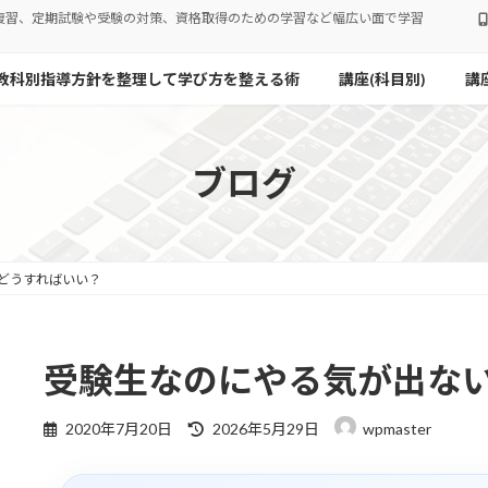
復習、定期試験や受験の対策、資格取得のための学習など幅広い面で学習
教科別指導方針を整理して学び方を整える術
講座(科目別)
講
ブログ
どうすればいい？
受験生なのにやる気が出な
最
2020年7月20日
2026年5月29日
wpmaster
終
更