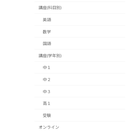
講座(科目別)
英語
数学
国語
講座(学年別)
中１
中２
中３
高１
受験
オンライン